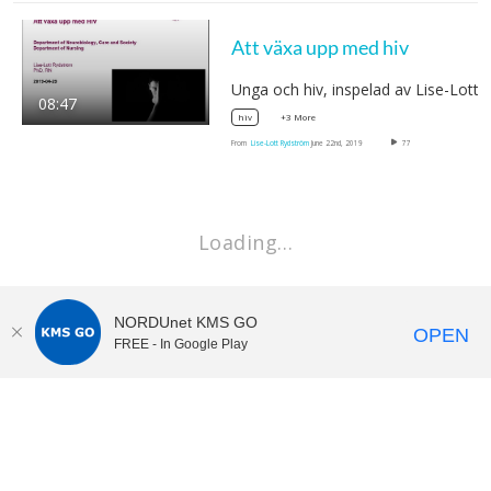
Att växa upp med hiv
Unga och hiv, inspelad av Lise-Lott…
08:47
+3 More
hiv
From
Lise-Lott Rydström
June 22nd, 2019
77
Loading…
NORDUnet KMS GO
OPEN
FREE - In Google Play