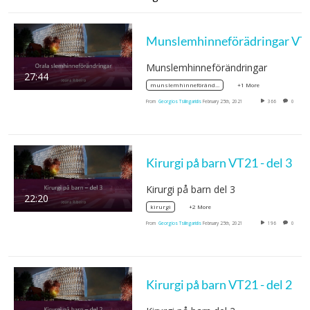
Munslemhi
Munslemhinneförändringar
27:44
+1 More
munslemhinneförändring
From
Georgios Tsilingaridis
February 25th, 2021
366
0
Kirurgi på barn VT21 - del 3
Kirurgi på barn del 3
22:20
+2 More
kirurgi
From
Georgios Tsilingaridis
February 25th, 2021
196
0
Kirurgi på barn VT21 - del 2