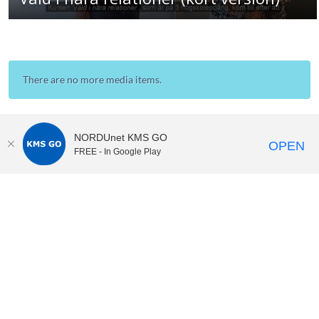
There are no more media items.
NORDUnet KMS GO
OPEN
FREE - In Google Play
KI Play
video portal
at
Karolinska Institutet|
Privacy and