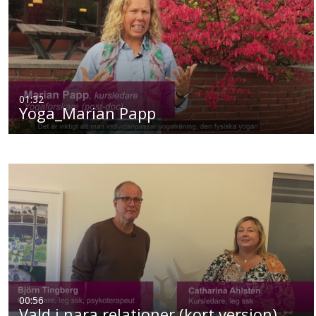
01:32
Yoga_Marian Papp
00:56
Vald i nara relationer (kort version)