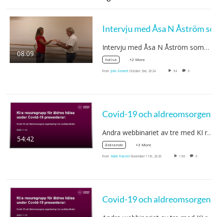
Intervju med Åsa
Intervju med Åsa N Åström som…
08:09
+2 More
hälsa
From
John Sennett
October 2nd, 2024
94
0
Covid-19 oc
Andra webbinariet av tre med KI rektors…
54:42
+3 More
åldrande
From
Marie Franzén
November 11th, 2020
166
0
Covid-19 oc