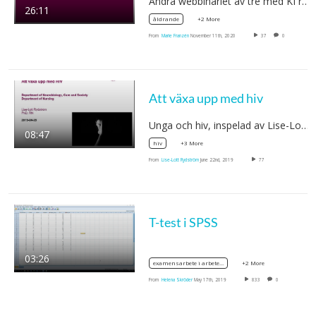
Andra webbinariet av tre med KI rektors…
26:11
+2 More
åldrande
From
Marie Franzén
November 11th, 2020
37
0
Att växa upp med hiv
Unga och hiv, inspelad av Lise-Lott…
08:47
+3 More
hiv
From
Lise-Lott Rydström
June 22nd, 2019
77
T-test i SPSS
03:26
+2 More
examensarbete i arbete och hälsa
From
Helena Skröder
May 17th, 2019
833
0